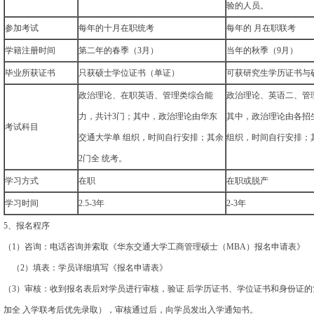
验的人员。
参加考试
每年的十月在职统考
每年的 月在职联考
学籍注册时间
第二年的春季（3月）
当年的秋季（9月）
毕业所获证书
只获硕士学位证书（单证）
可获研究生学历证书与
政治理论、在职英语、管理类综合能
政治理论、英语二、管
力，共计3门；其中，政治理论由华东
其中，政治理论由各招
考试科目
交通大学单 组织，时间自行安排；其余
组织，时间自行安排；其
2门全 统考。
学习方式
在职
在职或脱产
学习时间
2.5-3年
2-3年
5、报名程序
（1）咨询：电话咨询并索取《华东交通大学工商管理硕士（MBA）报名申请表》
（2）填表：学员详细填写《报名申请表》
（3）审核：收到报名表后对学员进行审核，验证 后学历证书、学位证书和身份证
加全 入学联考后优先录取），审核通过后，向学员发出入学通知书。