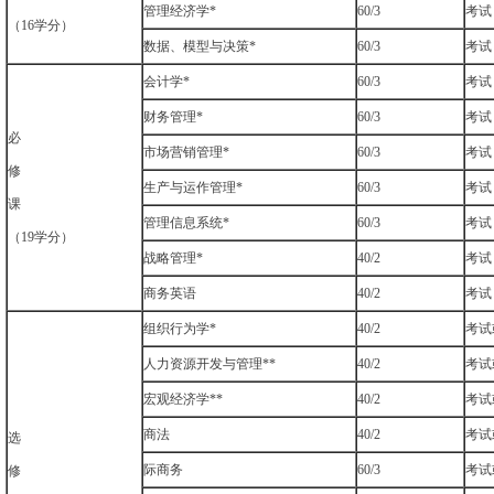
管理经济学*
60/3
考试
（16学分）
数据、模型与决策*
60/3
考试
会计学*
60/3
考试
财务管理*
60/3
考试
必
市场营销管理*
60/3
考试
修
生产与运作管理*
60/3
考试
课
管理信息系统*
60/3
考试
（19学分）
战略管理*
40/2
考试
商务英语
40/2
考试
组织行为学*
40/2
考试
人力资源开发与管理**
40/2
考试
宏观经济学**
40/2
考试
商法
40/2
考试
选
际商务
60/3
考试
修