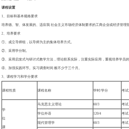
课程设置
1、目标和基本规格要求
培养德、智、体发展的、适应我 社会主义市场经济体制要求的工商企业或经济管理
2、培养要求
①、成立导师组，以导师为主的集体培养方式。
②、采用学分制。
③、采用启发式与研讨式教学方法，理论联系实际，注重实际应用，重视培养学员
④、加强实践环节。实习调查时间 般不少于三个月。
3、课程学习和学分要求
课程性质
课程名称
学时/学分
考试
马克思主义理论
60/3
考试
学
学位外语
120/4
考试
位
现代管理学
60/3
考试
课