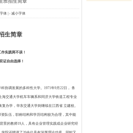
生班招生简章
大字体
|
- 减小字体
招生简章
工作实践两不误！
双证自由选择！
调发展的多科性大学。1971年9月22日， 务
将上海交通大学机车车辆系和同济大学铁道工程专业
址恢复办学，华东交通大学则继续在江西省 立建校。
师资队伍，职称结构和学历结构较为合理，其中能
习背景的教师19人，具有企业管理实践或企业研究经
，学院还聘请了20余位具有深厚理论功底，同时又