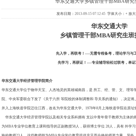
华东交通大学乡镇管理干部MBA研究
发布日期：
2013-09-15 07:12:45
字体大小：
+ 放
华东交通大学
乡镇管理干部MBA研究生班
先入学，再联考！
----
无需专程备考，理论学习与
先学习，再获证！
----
专业辅导轻松过联考，单证
华东交通大学经济管理
学院
简介
华东交通大学位于物华天宝、人杰地灵的英雄城南昌，是 所工、经、管、文、理等学科协
院、中央军委联合下发了《关于六所 等院校的体制调整和 导关系的通知》，决定
并入上海铁道学院迁往江西，改名为华东交通大学。1978年8月上海铁道学院在原
华东交通大学经济管理学院以及相关专业系科拥有 支以中青年骨干教师为主体的
为MBA专业学位教育上课和指导的正副教授58人，获得博士学位 28人，具有 外学
验的教师23人，这些教师能为MBA专业学位教育提供充足而合格的师资力量。另外