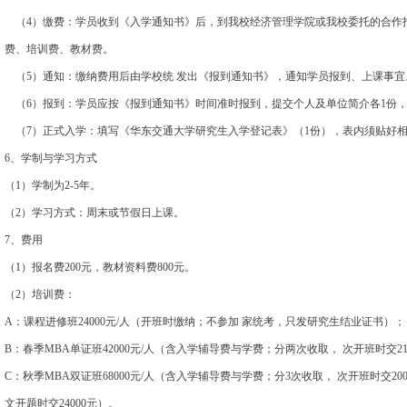
（4）缴费：学员收到《入学通知书》后，到我校经济管理学院或我校委托的合作
费、培训费、教材费。
（5）通知：缴纳费用后由学校统 发出《报到通知书》，通知学员报到、上课事宜
（6）报到：学员应按《报到通知书》时间准时报到，提交个人及单位简介各1份，
（7）正式入学：填写《华东交通大学研究生入学登记表》（1份），表内须贴好相
6、学制与学习方式
（1）学制为2-5年。
（2）学习方式：周末或节假日上课。
7、费用
（1）报名费200元，教材资料费800元。
（2）培训费：
A：课程进修班24000元/人（开班时缴纳；不参加 家统考，只发研究生结业证书）；
B：春季MBA单证班42000元/人（含入学辅导费与学费；分两次收取， 次开班时交21
C：秋季MBA双证班68000元/人（含入学辅导费与学费；分3次收取， 次开班时交20
文开题时交24000元）。