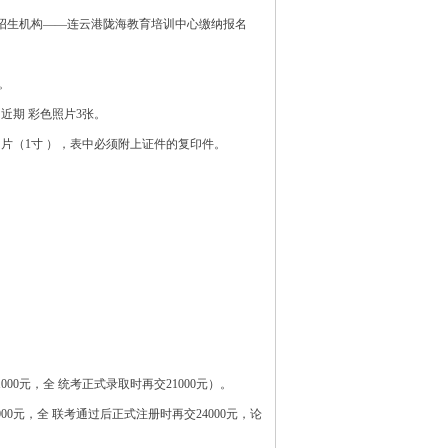
招生机构——连云港陇海教育培训中心缴纳报名
。
近期 彩色照片3张。
片（1寸 ），表中必须附上证件的复印件。
000元，全 统考正式录取时再交21000元）。
000元，全 联考通过后正式注册时再交24000元，论