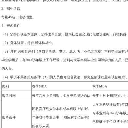
重点面向省内外地市县区、乡镇政府党政 导；各城乡企业中 层管理人员；农业开发
3、招生名额
每期45名，滚动招生。
4、报名条件
（1）坚持四项基本原则，坚持改革开放，愿为社会主义现代化建设服务，品德良好
（2）身体健康，符合 般体检标准。
（3）具有 民教育序列（含自学考试、电大、成人 考，不包含党校）本科毕业后有3年
毕业学历后，有5年或5年以上工作经验，达到与大学本科毕业生同等学力的人员；已
的人员。
（4）学历不具备报名条件（3）的人员也可报名就读，修完全部课程且考试合格后，
类别
春季MBA
秋季MBA
报名时间
每年六月下旬网报，七月中旬现场确认
每年十月下旬网报，十
大学本科毕业后有3年
民教育序列大学本科或本科以上毕业3
专毕业后有5年或5年
报考条件
年并取得毕业证书（ 般应有学位证书）
已获硕士学位或博士学
的在职人员。