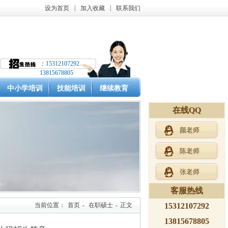
|
|
设为首页
加入收藏
联系我们
：
15312107292
13815678805
中小学培训
技能培训
继续教育
在线QQ
颜老师
陈老师
张老师
客服热线
当前位置：
首页
-
在职硕士
-
正文
15312107292
13815678805